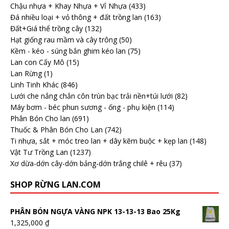
Chậu nhựa + Khay Nhựa + Vỉ Nhựa
(433)
Đá nhiều loại + vỏ thông + đất trồng lan
(163)
Đất+Giá thể trồng cây
(132)
Hạt giống rau mầm và cây trông
(50)
Kềm - kéo - súng bắn ghim kéo lan
(75)
Lan con Cấy Mô
(15)
Lan Rừng
(1)
Linh Tinh Khác
(846)
Lưới che nắng chắn côn trùn bạc trải nền+túi lưới
(82)
Máy bơm - béc phun sương - ống - phụ kiện
(114)
Phân Bón Cho lan
(691)
Thuốc & Phân Bón Cho Lan
(742)
Ti nhựa, sắt + móc treo lan + dây kẽm buộc + kẹp lan
(148)
Vật Tư Trồng Lan
(1237)
Xơ dừa-dớn cây-dớn bảng-dớn trắng chilê + rêu
(37)
SHOP RỪNG LAN.COM
PHÂN BÓN NGỰA VÀNG NPK 13-13-13 Bao 25Kg
1,325,000
₫