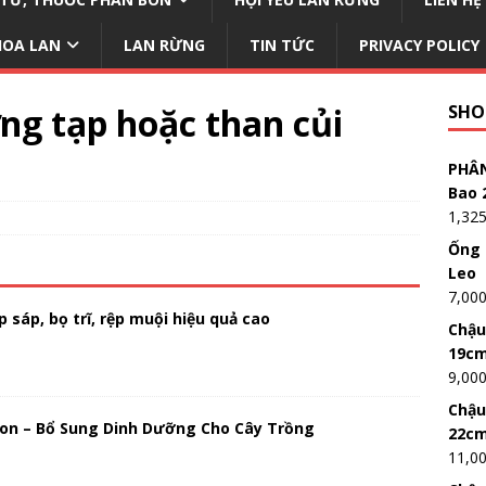
HOA LAN
LAN RỪNG
TIN TỨC
PRIVACY POLICY
ng tạp hoặc than củi
SHO
PHÂN
Bao 
1,32
Ống 
Leo
7,00
 sáp, bọ trĩ, rệp muội hiệu quả cao
Chậu
19c
9,00
Chậu
on – Bổ Sung Dinh Dưỡng Cho Cây Trồng
22c
11,0