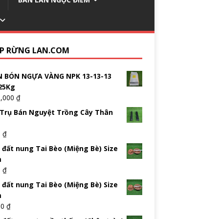
P RỪNG LAN.COM
 BÓN NGỰA VÀNG NPK 13-13-13
25Kg
5,000
₫
Trụ Bán Nguyệt Trồng Cây Thân
0
₫
 đất nung Tai Bèo (Miệng Bè) Size
m
0
₫
 đất nung Tai Bèo (Miệng Bè) Size
m
00
₫