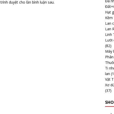
Đá nh
trình duyệt cho lần bình luận sau.
Đất+G
Hạt g
Kềm -
Lan 
Lan 
Linh 
Lưới 
(82)
Máy b
Phân
Thuố
Ti nh
lan
(
Vật 
Xơ dừ
(37)
SHO