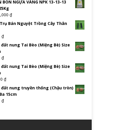
 BÓN NGỰA VÀNG NPK 13-13-13
25Kg
5,000
₫
Trụ Bán Nguyệt Trồng Cây Thân
0
₫
 đất nung Tai Bèo (Miệng Bè) Size
m
0
₫
 đất nung Tai Bèo (Miệng Bè) Size
m
00
₫
 đất nung truyền thống (Chậu tròn)
 Ba 15cm
0
₫