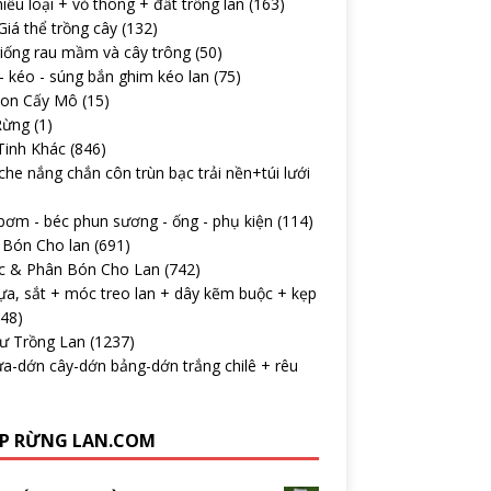
iều loại + vỏ thông + đất trồng lan
(163)
iá thể trồng cây
(132)
iống rau mầm và cây trông
(50)
 kéo - súng bắn ghim kéo lan
(75)
con Cấy Mô
(15)
Rừng
(1)
Tinh Khác
(846)
che nắng chắn côn trùn bạc trải nền+túi lưới
ơm - béc phun sương - ống - phụ kiện
(114)
 Bón Cho lan
(691)
c & Phân Bón Cho Lan
(742)
ựa, sắt + móc treo lan + dây kẽm buộc + kẹp
148)
Tư Trồng Lan
(1237)
a-dớn cây-dớn bảng-dớn trắng chilê + rêu
P RỪNG LAN.COM