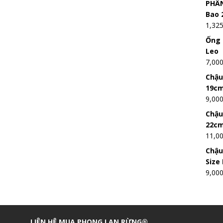
PHÂN
Bao 
1,32
Ống 
Leo
7,00
Chậu
19c
9,00
Chậu
22c
11,0
Chậu
Size
9,00
LIÊN HỆ MUA PHONG LAN RỪNG®