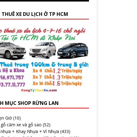
 THUÊ XE DU LỊCH Ở TP HCM
H MỤC SHOP RỪNG LAN
ẹn Giờ
(10)
 gỗ căm xe và gỗ sao
(52)
 nhựa + Khay Nhựa + Vỉ Nhựa
(433)