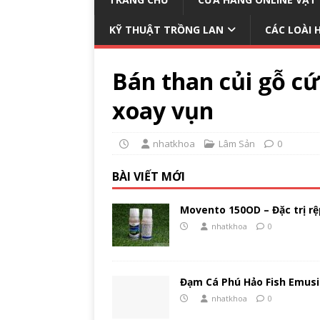
KỸ THUẬT TRỒNG LAN
CÁC LOÀI 
Bán than củi gỗ cứ
xoay vụn
nhatkhoa
Lâm Sản
0
BÀI VIẾT MỚI
Movento 150OD – Đặc trị rệp
nhatkhoa
0
Đạm Cá Phú Hảo Fish Emusi
nhatkhoa
0