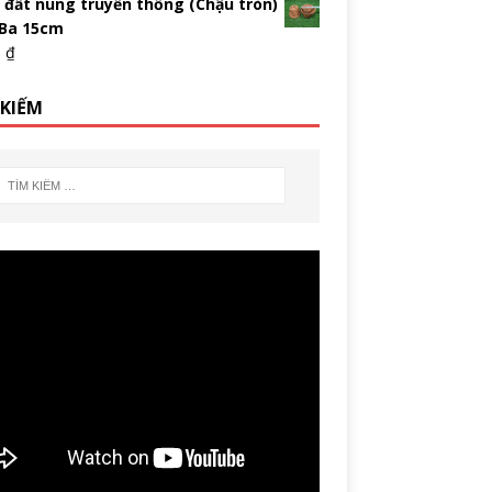
 đất nung truyền thống (Chậu tròn)
 Ba 15cm
0
₫
 KIẾM