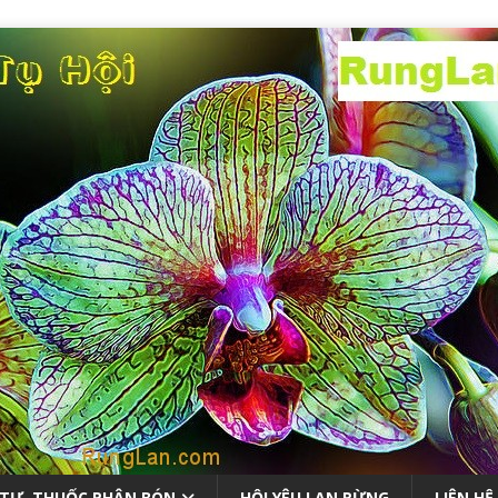
 TƯ, THUỐC PHÂN BÓN
HỘI YÊU LAN RỪNG
LIÊN HỆ