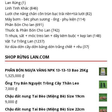
Lan Rừng
(1)
Linh Tinh Khác
(846)
Lưới che nắng chắn côn trùn bạc trải nền+túi lưới
(82)
Máy bơm - béc phun sương - ống - phụ kiện
(114)
Phân Bón Cho lan
(691)
Thuốc & Phân Bón Cho Lan
(742)
Ti nhựa, sắt + móc treo lan + dây kẽm buộc + kẹp lan
(148)
Vật Tư Trồng Lan
(1237)
Xơ dừa-dớn cây-dớn bảng-dớn trắng chilê + rêu
(37)
SHOP RỪNG LAN.COM
PHÂN BÓN NGỰA VÀNG NPK 13-13-13 Bao 25Kg
1,325,000
₫
Ống Trụ Bán Nguyệt Trồng Cây Thân Leo
7,000
₫
Chậu đất nung Tai Bèo (Miệng Bè) Size 19cm
9,000
₫
Chậu đất nung Tai Bèo (Miệng Bè) Size 22cm