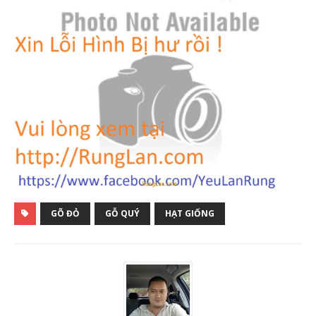
GÕ ĐỎ
GỖ QUÝ
HẠT GIỐNG