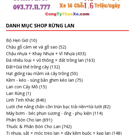
DANH MỤC SHOP RỪNG LAN
Bộ Hẹn Giờ
(10)
Chậu gỗ căm xe và gỗ sao
(52)
Chậu nhựa + Khay Nhựa + Vỉ Nhựa
(433)
Đá nhiều loại + vỏ thông + đất trồng lan
(163)
Đất+Giá thể trồng cây
(132)
Hạt giống rau mầm và cây trông
(50)
Kềm - kéo - súng bắn ghim kéo lan
(75)
Lan con Cấy Mô
(15)
Lan Rừng
(1)
Linh Tinh Khác
(846)
Lưới che nắng chắn côn trùn bạc trải nền+túi lưới
(82)
Máy bơm - béc phun sương - ống - phụ kiện
(114)
Phân Bón Cho lan
(691)
Thuốc & Phân Bón Cho Lan
(742)
Ti nhựa, sắt + móc treo lan + dây kẽm buộc + kẹp lan
(148)