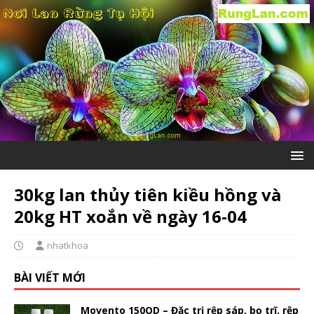
30kg lan thủy tiên kiều hồng và
20kg HT xoắn về ngày 16-04
nhatkhoa
BÀI VIẾT MỚI
Movento 150OD – Đặc trị rệp sáp, bọ trĩ, rệp