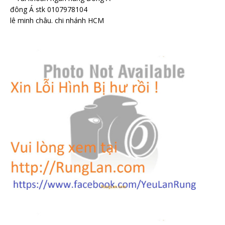
đông Á stk 0107978104
lê minh châu. chi nhánh HCM