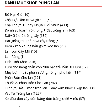
DANH MỤC SHOP RỪNG LAN
Bộ Hẹn Giờ
(10)
Chậu gỗ căm xe và gỗ sao
(52)
Chậu nhựa + Khay Nhựa + Vỉ Nhựa
(433)
Đá nhiều loại + vỏ thông + đất trồng lan
(163)
Đất+Giá thể trồng cây
(132)
Hạt giống rau mầm và cây trông
(50)
Kềm - kéo - súng bắn ghim kéo lan
(75)
Lan con Cấy Mô
(15)
Lan Rừng
(1)
Linh Tinh Khác
(846)
Lưới che nắng chắn côn trùn bạc trải nền+túi lưới
(82)
Máy bơm - béc phun sương - ống - phụ kiện
(114)
Phân Bón Cho lan
(691)
Thuốc & Phân Bón Cho Lan
(742)
Ti nhựa, sắt + móc treo lan + dây kẽm buộc + kẹp lan
(148)
Vật Tư Trồng Lan
(1237)
Xơ dừa-dớn cây-dớn bảng-dớn trắng chilê + rêu
(37)