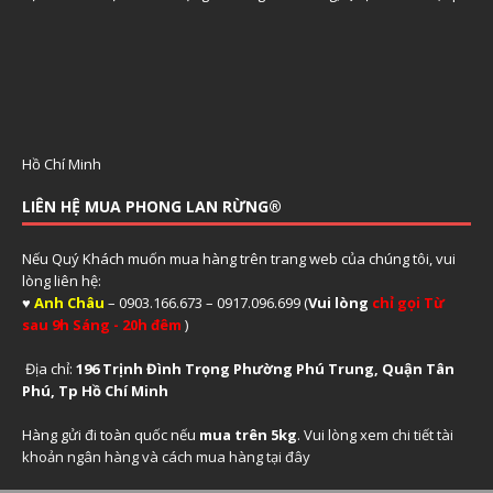
Hồ Chí Minh
LIÊN HỆ MUA PHONG LAN RỪNG®
Nếu Quý Khách muốn mua hàng trên trang web của chúng tôi, vui
lòng liên hệ:
♥
Anh Châu
– 0903.166.673 – 0917.096.699 (
Vui lòng
chỉ gọi Từ
sau 9h Sáng - 20h đêm
)
Địa chỉ:
196 Trịnh Đình Trọng Phường Phú Trung, Quận Tân
Phú, Tp Hồ Chí Minh
Hàng gửi đi toàn quốc nếu
mua trên 5kg
. Vui lòng xem
chi tiết tài
khoản ngân hàng và cách mua hàng tại đây