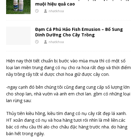
muội hiệu quả cao
nhatkhoa
Đạm Cá Phú Hảo Fish Emusion – Bổ Sung
Dinh Dưỡng Cho Cây Trồng
nhatkhoa
Hiện nay thời tiết chuẩn bị bước vào mùa mưa thì có một số
loại lan miền trung đang có nụ cho ra hoa rất đẹp và thời điểm
nầy trồng rấy tốt vì được chơi hoa giữ được cây con.
-ngay cạnh đó bên chúng tôi cũng đang cung cấp số lượng lớn
cho shop lan, nhà vườn và anh em chơi lan. gồm có những loại
lan rừng sau:
Thủy tiên kiều hồng, kiều tím đang có nụ cây rất đẹp lá xanh.
HT xoắn đang có nụ và hoa hàng tươi rói nhìn là mê liền.các
bác có nhu cầu thì alo cho châu đặc hàng trước nha. do hàng
bán hết trong ngày.