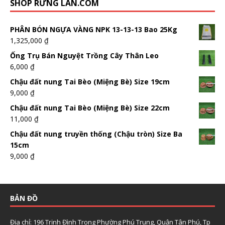
SHOP RỪNG LAN.COM
PHÂN BÓN NGỰA VÀNG NPK 13-13-13 Bao 25Kg
1,325,000
₫
Ống Trụ Bán Nguyệt Trồng Cây Thân Leo
6,000
₫
Chậu đất nung Tai Bèo (Miệng Bè) Size 19cm
9,000
₫
Chậu đất nung Tai Bèo (Miệng Bè) Size 22cm
11,000
₫
Chậu đất nung truyền thống (Chậu tròn) Size Ba
15cm
9,000
₫
BẢN ĐỒ
Địa chỉ: 196 Trịnh Đình Trọng Phường Phú Trung, Quận Tân Phú, Tp