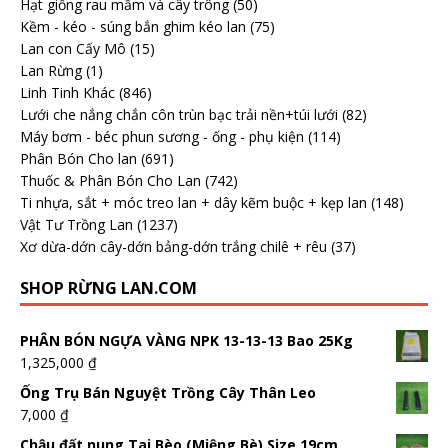
Hạt giống rau mầm và cây trông
(50)
Kềm - kéo - súng bắn ghim kéo lan
(75)
Lan con Cấy Mô
(15)
Lan Rừng
(1)
Linh Tinh Khác
(846)
Lưới che nắng chắn côn trùn bạc trải nền+túi lưới
(82)
Máy bơm - béc phun sương - ống - phụ kiện
(114)
Phân Bón Cho lan
(691)
Thuốc & Phân Bón Cho Lan
(742)
Ti nhựa, sắt + móc treo lan + dây kẽm buộc + kẹp lan
(148)
Vật Tư Trồng Lan
(1237)
Xơ dừa-dớn cây-dớn bảng-dớn trắng chilê + rêu
(37)
SHOP RỪNG LAN.COM
PHÂN BÓN NGỰA VÀNG NPK 13-13-13 Bao 25Kg
1,325,000
₫
Ống Trụ Bán Nguyệt Trồng Cây Thân Leo
7,000
₫
Chậu đất nung Tai Bèo (Miệng Bè) Size 19cm