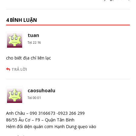
4 BÌNH LUẬN
tuan
TẠI 22:16
cho biết địa chỉ liên lạc
TRẢ LỜI
caosuhoalu
TẠI 00:01
Anh Châu – 090 3166673 -0923 266 299
86/55 Âu Cơ – F9 – Quận Tân Bình
Hẻm đối diện quán cơm Hạnh Dung quẹo vào