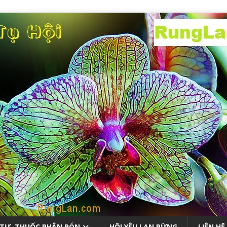
 TƯ, THUỐC PHÂN BÓN
HỘI YÊU LAN RỪNG
LIÊN HỆ