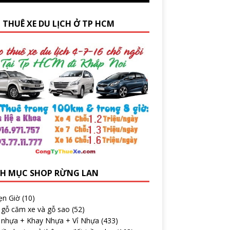
 THUÊ XE DU LỊCH Ở TP HCM
H MỤC SHOP RỪNG LAN
ẹn Giờ
(10)
 gỗ căm xe và gỗ sao
(52)
 nhựa + Khay Nhựa + Vỉ Nhựa
(433)