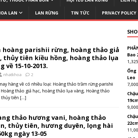
HOA LAN
LAN RỪNG
TIN TỨC
PRIVACY POLICY
SHO
PHÂN
 hoàng parishii rừng, hoàng thảo giả
Bao 
, thủy tiên kiều hồng, hoàng thảo lụa
1,32
g về 15-10-2013.
Ống 
nhatkhoa
2
Leo
ay hàng về có nhiều loại: Hoàng thảo trầm rừng-parishii
7,00
 Hoàng thảo giả hạc, hoàng thảo lụa vàng, Hoàng thảo
Chậu
 thủy tiên
[…]
19c
9,00
ng thảo hương vani, hoàng thảo
Chậu
22c
n, thủy tiên, hương duyên, lọng hài
11,0
60kg ngày 13-05