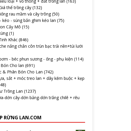
iều loại + vỏ thông + đất trồng lan
(163)
iá thể trồng cây
(132)
iống rau mầm và cây trông
(50)
 kéo - súng bắn ghim kéo lan
(75)
con Cấy Mô
(15)
Rừng
(1)
Tinh Khác
(846)
che nắng chắn côn trùn bạc trải nền+túi lưới
ơm - béc phun sương - ống - phụ kiện
(114)
 Bón Cho lan
(691)
c & Phân Bón Cho Lan
(742)
ựa, sắt + móc treo lan + dây kẽm buộc + kẹp
148)
Tư Trồng Lan
(1237)
a-dớn cây-dớn bảng-dớn trắng chilê + rêu
P RỪNG LAN.COM