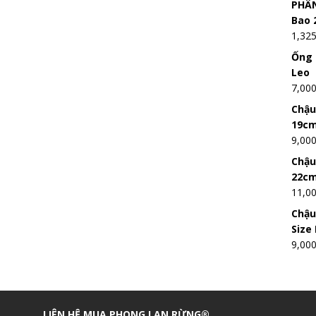
PHÂN
Bao 
1,32
Ống 
Leo
7,00
Chậu
19c
9,00
Chậu
22c
11,0
Chậu
Size
9,00
LIÊN HỆ MUA PHONG LAN RỪNG®