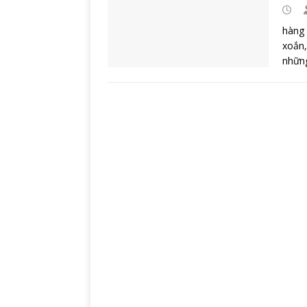
hàng 
xoắn,
những