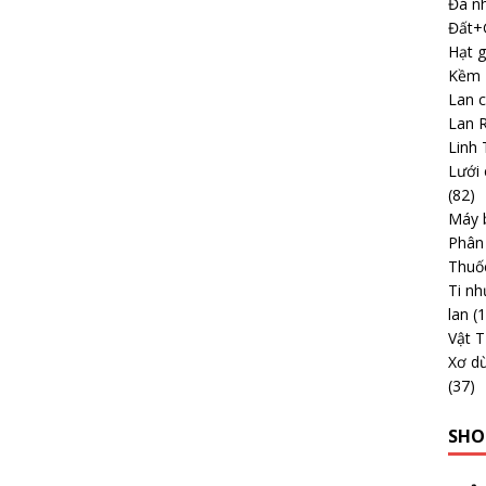
Đá nh
Đất+G
Hạt g
Kềm -
Lan 
Lan 
Linh 
Lưới 
(82)
Máy b
Phân
Thuố
Ti nh
lan
(
Vật 
Xơ dừ
(37)
SHO