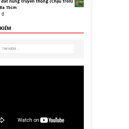
 đất nung truyền thống (Chậu tròn)
 Ba 15cm
0
₫
 KIẾM