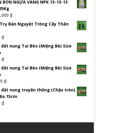
 BÓN NGỰA VÀNG NPK 13-13-13
25Kg
5,000
₫
Trụ Bán Nguyệt Trồng Cây Thân
0
₫
 đất nung Tai Bèo (Miệng Bè) Size
m
0
₫
 đất nung Tai Bèo (Miệng Bè) Size
m
00
₫
 đất nung truyền thống (Chậu tròn)
 Ba 15cm
0
₫