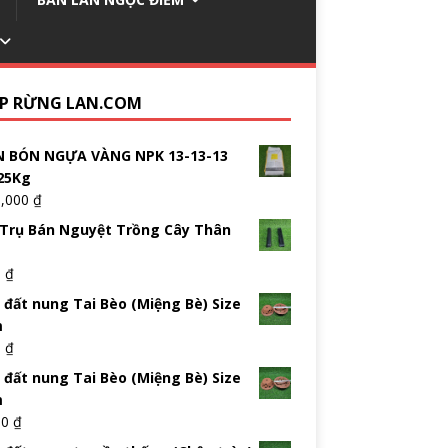
P RỪNG LAN.COM
 BÓN NGỰA VÀNG NPK 13-13-13
25Kg
5,000
₫
Trụ Bán Nguyệt Trồng Cây Thân
0
₫
 đất nung Tai Bèo (Miệng Bè) Size
m
0
₫
 đất nung Tai Bèo (Miệng Bè) Size
m
00
₫