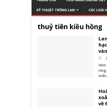
KỸ THUẬT TRỒNG LAN
CÁC LOÀI 
thuỷ tiên kiều hồng
Lan
hạc
vàn
Hôm n
rừng,
xoắn,
Hoà
xoắ
về 