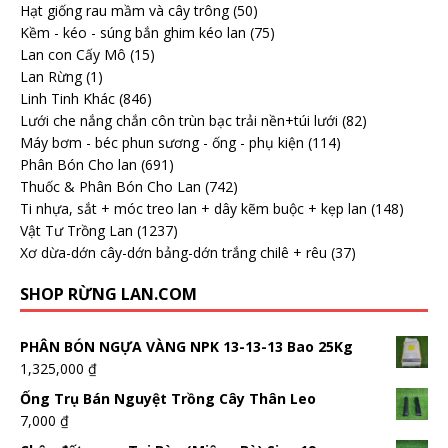
Hạt giống rau mầm và cây trông
(50)
Kềm - kéo - súng bắn ghim kéo lan
(75)
Lan con Cấy Mô
(15)
Lan Rừng
(1)
Linh Tinh Khác
(846)
Lưới che nắng chắn côn trùn bạc trải nền+túi lưới
(82)
Máy bơm - béc phun sương - ống - phụ kiện
(114)
Phân Bón Cho lan
(691)
Thuốc & Phân Bón Cho Lan
(742)
Ti nhựa, sắt + móc treo lan + dây kẽm buộc + kẹp lan
(148)
Vật Tư Trồng Lan
(1237)
Xơ dừa-dớn cây-dớn bảng-dớn trắng chilê + rêu
(37)
SHOP RỪNG LAN.COM
PHÂN BÓN NGỰA VÀNG NPK 13-13-13 Bao 25Kg
1,325,000
₫
Ống Trụ Bán Nguyệt Trồng Cây Thân Leo
7,000
₫