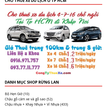
CHO THUÊ XE DU LỊCH Ở TP HCM
DANH MỤC SHOP RỪNG LAN
Bộ Hẹn Giờ
(10)
Chậu gỗ căm xe và gỗ sao
(52)
Chậu nhựa + Khay Nhựa + Vỉ Nhựa
(433)