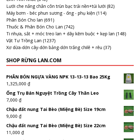
Lưới che nắng chắn côn trùn bạc trải nền+túi lưới
(82)
Máy bơm - béc phun sương - ống - phụ kiện
(114)
Phân Bón Cho lan
(691)
Thuốc & Phân Bón Cho Lan
(742)
Ti nhựa, sắt + móc treo lan + dây kẽm buộc + kẹp lan
(148)
Vật Tư Trồng Lan
(1237)
Xơ dừa-dớn cây-dớn bảng-dớn trắng chilê + rêu
(37)
SHOP RỪNG LAN.COM
PHÂN BÓN NGỰA VÀNG NPK 13-13-13 Bao 25Kg
1,325,000
₫
Ống Trụ Bán Nguyệt Trồng Cây Thân Leo
7,000
₫
Chậu đất nung Tai Bèo (Miệng Bè) Size 19cm
9,000
₫
Chậu đất nung Tai Bèo (Miệng Bè) Size 22cm
11,000
₫