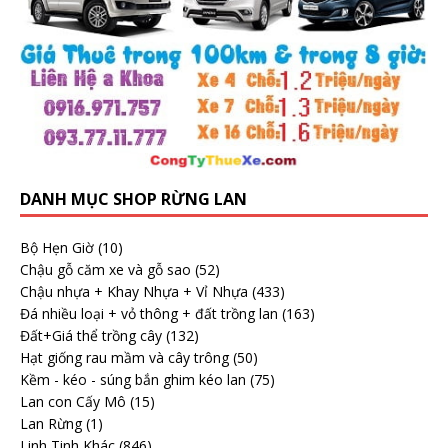
DANH MỤC SHOP RỪNG LAN
Bộ Hẹn Giờ
(10)
Chậu gỗ căm xe và gỗ sao
(52)
Chậu nhựa + Khay Nhựa + Vỉ Nhựa
(433)
Đá nhiều loại + vỏ thông + đất trồng lan
(163)
Đất+Giá thể trồng cây
(132)
Hạt giống rau mầm và cây trông
(50)
Kềm - kéo - súng bắn ghim kéo lan
(75)
Lan con Cấy Mô
(15)
Lan Rừng
(1)
Linh Tinh Khác
(846)