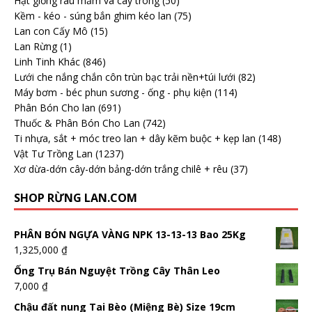
Hạt giống rau mầm và cây trông
(50)
Kềm - kéo - súng bắn ghim kéo lan
(75)
Lan con Cấy Mô
(15)
Lan Rừng
(1)
Linh Tinh Khác
(846)
Lưới che nắng chắn côn trùn bạc trải nền+túi lưới
(82)
Máy bơm - béc phun sương - ống - phụ kiện
(114)
Phân Bón Cho lan
(691)
Thuốc & Phân Bón Cho Lan
(742)
Ti nhựa, sắt + móc treo lan + dây kẽm buộc + kẹp lan
(148)
Vật Tư Trồng Lan
(1237)
Xơ dừa-dớn cây-dớn bảng-dớn trắng chilê + rêu
(37)
SHOP RỪNG LAN.COM
PHÂN BÓN NGỰA VÀNG NPK 13-13-13 Bao 25Kg
1,325,000
₫
Ống Trụ Bán Nguyệt Trồng Cây Thân Leo
7,000
₫
Chậu đất nung Tai Bèo (Miệng Bè) Size 19cm