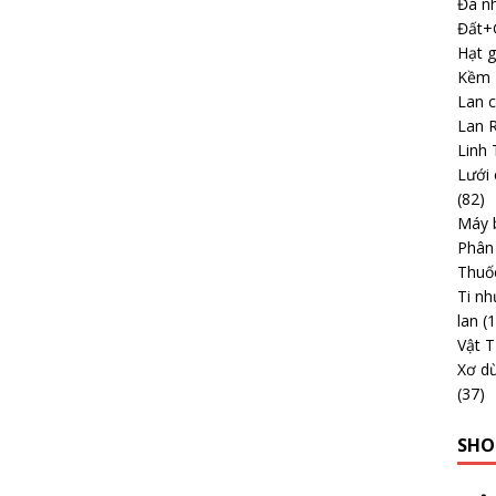
Đá nh
Đất+G
Hạt g
Kềm -
Lan 
Lan 
Linh 
Lưới 
(82)
Máy b
Phân
Thuố
Ti nh
lan
(
Vật 
Xơ dừ
(37)
SHO