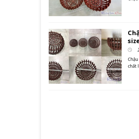
Chậ
size
Chậu 
chất 