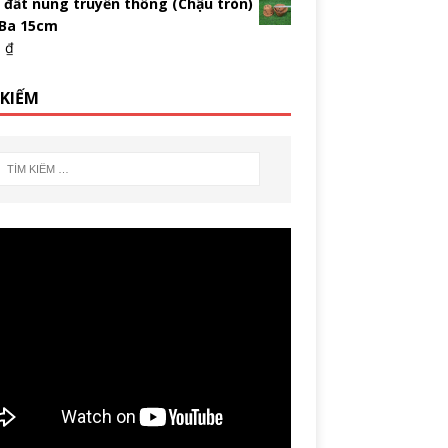
 đất nung truyền thống (Chậu tròn)
 Ba 15cm
0
₫
 KIẾM