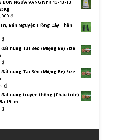
 BÓN NGỰA VÀNG NPK 13-13-13
25Kg
5,000
₫
Trụ Bán Nguyệt Trồng Cây Thân
0
₫
 đất nung Tai Bèo (Miệng Bè) Size
m
0
₫
 đất nung Tai Bèo (Miệng Bè) Size
m
00
₫
 đất nung truyền thống (Chậu tròn)
 Ba 15cm
0
₫