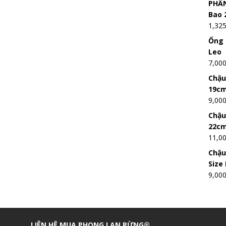
PHÂN
Bao 
1,32
Ống 
Leo
7,00
Chậu
19c
9,00
Chậu
22c
11,0
Chậu
Size
9,00
LIÊN HỆ MUA PHONG LAN RỪNG®