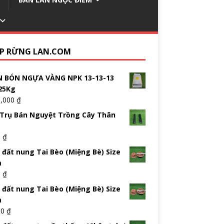
P RỪNG LAN.COM
 BÓN NGỰA VÀNG NPK 13-13-13
25Kg
5,000
₫
Trụ Bán Nguyệt Trồng Cây Thân
0
₫
 đất nung Tai Bèo (Miệng Bè) Size
m
0
₫
 đất nung Tai Bèo (Miệng Bè) Size
m
00
₫