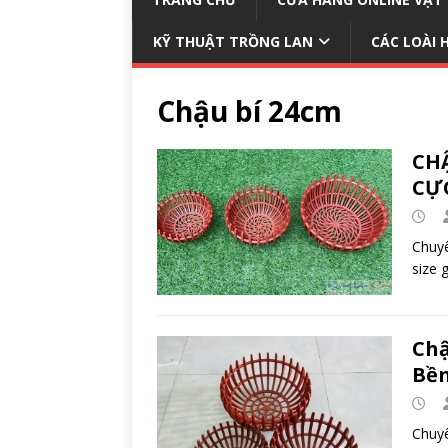
KỸ THUẬT TRỒNG LAN
CÁC LOÀI 
Chậu bí 24cm
CHẬ
CỰ
Chuyê
size 
Chậ
Bền
Chuyê