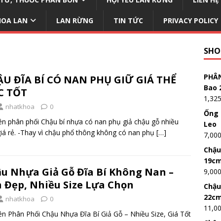
HOA LAN
LAN RỪNG
TIN TỨC
PRIVACY POLICY
SHO
PHÂN
U ĐĨA BÍ CÓ NAN PHỤ GIỮ GIÁ THỂ
Bao 
C TỐT
1,32
nhatkhoa
0
Ống 
n phân phối Chậu bí nhựa có nan phụ giả chậu gỗ nhiều
Leo
giá rẻ. -Thay vì chậu phổ thông không có nan phụ
[…]
7,00
Chậu
19c
u Nhựa Giả Gỗ Đĩa Bí Không Nan –
9,00
 Đẹp, Nhiều Size Lựa Chọn
Chậu
22c
nhatkhoa
0
11,0
n Phân Phối Chậu Nhựa Đĩa Bí Giả Gỗ – Nhiều Size, Giá Tốt