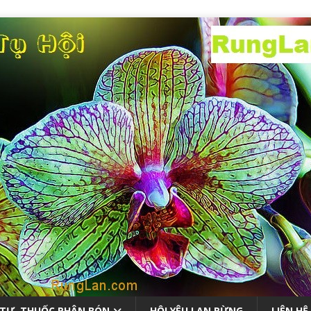
 TƯ, THUỐC PHÂN BÓN
HỘI YÊU LAN RỪNG
LIÊN HỆ