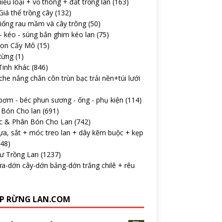
iều loại + vỏ thông + đất trồng lan
(163)
iá thể trồng cây
(132)
iống rau mầm và cây trông
(50)
 kéo - súng bắn ghim kéo lan
(75)
con Cấy Mô
(15)
Rừng
(1)
Tinh Khác
(846)
che nắng chắn côn trùn bạc trải nền+túi lưới
ơm - béc phun sương - ống - phụ kiện
(114)
 Bón Cho lan
(691)
c & Phân Bón Cho Lan
(742)
ựa, sắt + móc treo lan + dây kẽm buộc + kẹp
148)
Tư Trồng Lan
(1237)
a-dớn cây-dớn bảng-dớn trắng chilê + rêu
P RỪNG LAN.COM