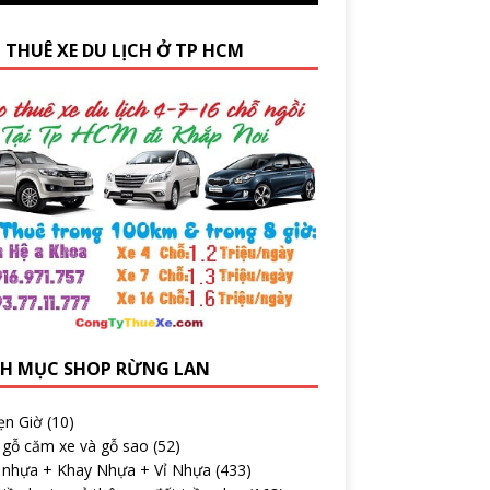
 THUÊ XE DU LỊCH Ở TP HCM
H MỤC SHOP RỪNG LAN
ẹn Giờ
(10)
 gỗ căm xe và gỗ sao
(52)
 nhựa + Khay Nhựa + Vỉ Nhựa
(433)