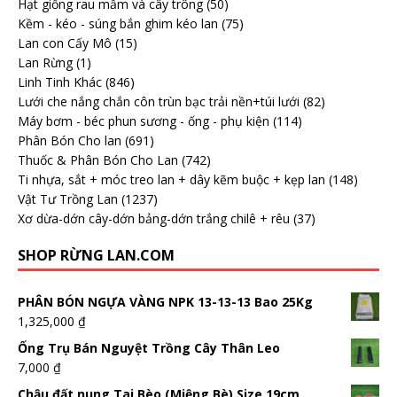
Hạt giống rau mầm và cây trông
(50)
Kềm - kéo - súng bắn ghim kéo lan
(75)
Lan con Cấy Mô
(15)
Lan Rừng
(1)
Linh Tinh Khác
(846)
Lưới che nắng chắn côn trùn bạc trải nền+túi lưới
(82)
Máy bơm - béc phun sương - ống - phụ kiện
(114)
Phân Bón Cho lan
(691)
Thuốc & Phân Bón Cho Lan
(742)
Ti nhựa, sắt + móc treo lan + dây kẽm buộc + kẹp lan
(148)
Vật Tư Trồng Lan
(1237)
Xơ dừa-dớn cây-dớn bảng-dớn trắng chilê + rêu
(37)
SHOP RỪNG LAN.COM
PHÂN BÓN NGỰA VÀNG NPK 13-13-13 Bao 25Kg
1,325,000
₫
Ống Trụ Bán Nguyệt Trồng Cây Thân Leo
7,000
₫
Chậu đất nung Tai Bèo (Miệng Bè) Size 19cm