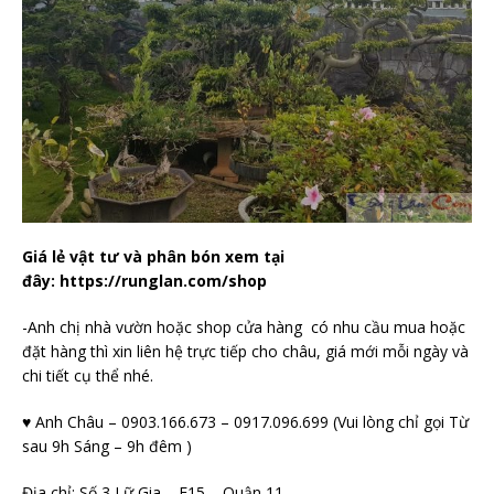
Giá lẻ vật tư và phân bón xem tại
đây: https://runglan.com/shop
-Anh chị nhà vườn hoặc shop cửa hàng có nhu cầu mua hoặc
đặt hàng thì xin liên hệ trực tiếp cho châu, giá mới mỗi ngày và
chi tiết cụ thể nhé.
♥ Anh Châu – 0903.166.673 – 0917.096.699 (Vui lòng chỉ gọi Từ
sau 9h Sáng – 9h đêm )
Địa chỉ: Số 3 Lữ Gia – F15 – Quận 11