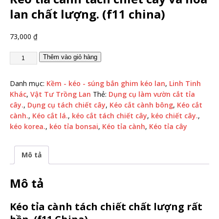
lan chất lượng. (f11 china)
73,000
₫
Thêm vào giỏ hàng
Danh mục:
Kềm - kéo - súng bắn ghim kéo lan
,
Linh Tinh
Khác
,
Vật Tư Trồng Lan
Thẻ:
Dụng cụ làm vườn cắt tỉa
cây.
,
Dụng cụ tách chiết cây
,
Kéo cắt cành bông
,
Kéo cắt
cành.
,
Kéo cắt lá.
,
kéo cắt tách chiết cây
,
kéo chiết cây.
,
kéo korea.
,
kéo tỉa bonsai
,
Kéo tỉa cành
,
Kéo tỉa cây
Mô tả
Mô tả
Kéo tỉa cành tách chiết chất lượng rất