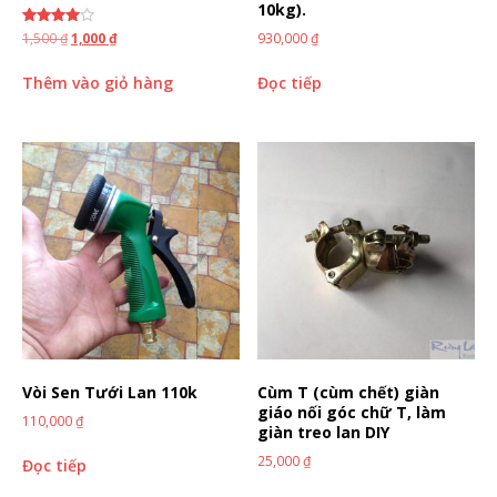
10kg).
Được
1,500
₫
1,000
₫
930,000
₫
xếp hạng
4.00
5 sao
Thêm vào giỏ hàng
Đọc tiếp
Vòi Sen Tưới Lan 110k
Cùm T (cùm chết) giàn
giáo nối góc chữ T, làm
110,000
₫
giàn treo lan DIY
25,000
₫
Đọc tiếp