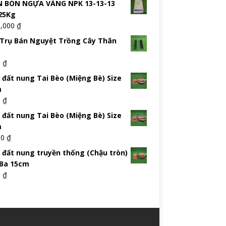
 BÓN NGỰA VÀNG NPK 13-13-13
25Kg
5,000
₫
Trụ Bán Nguyệt Trồng Cây Thân
0
₫
 đất nung Tai Bèo (Miệng Bè) Size
m
0
₫
 đất nung Tai Bèo (Miệng Bè) Size
m
00
₫
 đất nung truyền thống (Chậu tròn)
 Ba 15cm
0
₫