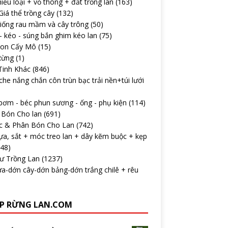
iều loại + vỏ thông + đất trồng lan
(163)
iá thể trồng cây
(132)
iống rau mầm và cây trông
(50)
 kéo - súng bắn ghim kéo lan
(75)
con Cấy Mô
(15)
Rừng
(1)
Tinh Khác
(846)
che nắng chắn côn trùn bạc trải nền+túi lưới
ơm - béc phun sương - ống - phụ kiện
(114)
 Bón Cho lan
(691)
c & Phân Bón Cho Lan
(742)
ựa, sắt + móc treo lan + dây kẽm buộc + kẹp
148)
Tư Trồng Lan
(1237)
a-dớn cây-dớn bảng-dớn trắng chilê + rêu
P RỪNG LAN.COM