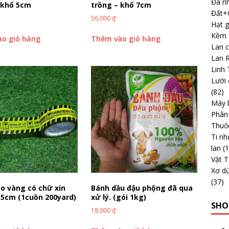
Đá nh
 khổ 5cm
trồng – khổ 7cm
Đất+G
56,000
₫
Hạt g
Kềm -
o giỏ hàng
Thêm vào giỏ hàng
Lan 
Lan 
Linh 
Lưới 
(82)
Máy b
Phân
Thuố
Ti nh
lan
(
Vật 
Xơ dừ
(37)
o vàng có chữ xin
Bánh dầu đậu phộng đã qua
 5cm (1cuồn 200yard)
xử lý. (gói 1kg)
SHO
18,000
₫