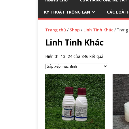
KỸ THUẬT TRỒNG LAN
CÁC LOÀI 
Trang chủ
/
Shop
/
Linh Tinh Khác
/ Trang
Linh Tinh Khác
Hiển thị 13–24 của 846 kết quả