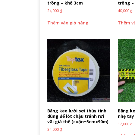
trồng – khổ 3cm
trồng –
24,000
₫
40,000
₫
Thêm vào giỏ hàng
Thêm và
Băng keo lưới sợi thủy tinh
Băng ke
dùng để lót chậu tránh rơi
nhẹ tay
vãi giá thể.(cuộn=5cmx90m)
17,000
₫
34,000
₫