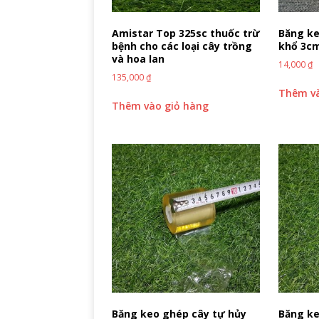
Amistar Top 325sc thuốc trừ
Băng ke
bệnh cho các loại cây trồng
khổ 3c
và hoa lan
14,000
₫
135,000
₫
Thêm và
Thêm vào giỏ hàng
Băng keo ghép cây tự hủy
Băng ke