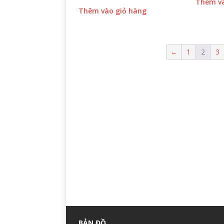
Thêm và
Thêm vào giỏ hàng
←
1
2
3
BẢN ĐỒ