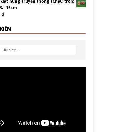
 đất nung truyền thống (Chậu tròn)
 Ba 15cm
0
₫
 KIẾM