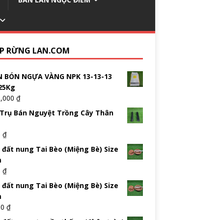
P RỪNG LAN.COM
 BÓN NGỰA VÀNG NPK 13-13-13
25Kg
5,000
₫
Trụ Bán Nguyệt Trồng Cây Thân
0
₫
 đất nung Tai Bèo (Miệng Bè) Size
m
0
₫
 đất nung Tai Bèo (Miệng Bè) Size
m
00
₫