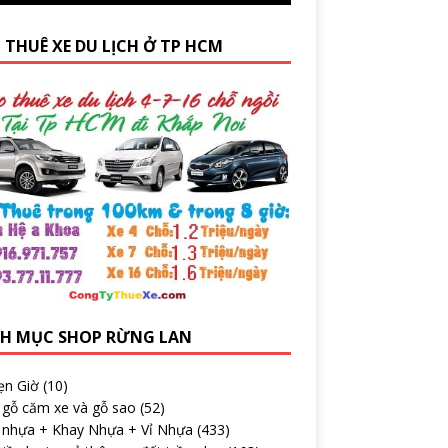
 THUÊ XE DU LỊCH Ở TP HCM
H MỤC SHOP RỪNG LAN
ẹn Giờ
(10)
 gỗ căm xe và gỗ sao
(52)
 nhựa + Khay Nhựa + Vỉ Nhựa
(433)