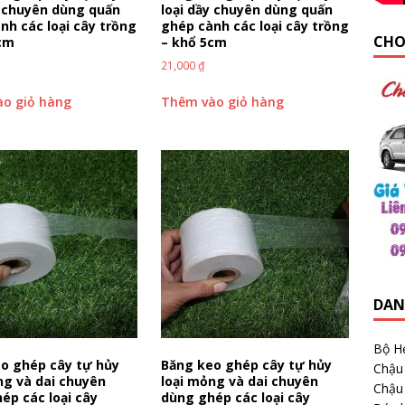
y chuyên dùng quấn
loại dầy chuyên dùng quấn
nh các loại cây trồng
ghép cành các loại cây trồng
CHO
3cm
– khổ 5cm
21,000
₫
o giỏ hàng
Thêm vào giỏ hàng
DAN
Bộ H
o ghép cây tự hủy
Băng keo ghép cây tự hủy
Chậu
ng và dai chuyên
loại mỏng và dai chuyên
Chậu
ép các loại cây
dùng ghép các loại cây