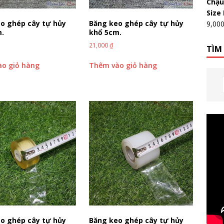
Chậu
Size
o ghép cây tự hủy
Băng keo ghép cây tự hủy
9,00
m.
khổ 5cm.
21,000
₫
TÌM
o giỏ hàng
Thêm vào giỏ hàng
o ghép cây tự hủy
Băng keo ghép cây tự hủy