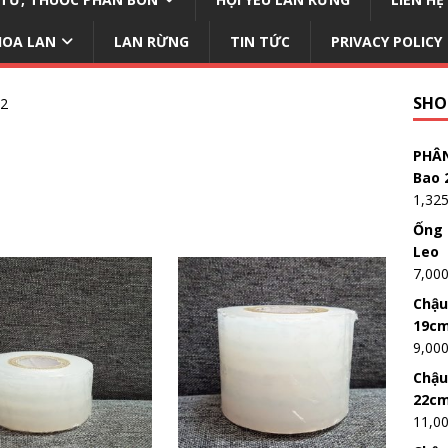
HOA LAN
LAN RỪNG
TIN TỨC
PRIVACY POLICY
SHO
 2
PHÂN
Bao 
1,32
Ống 
Leo
7,00
Chậu
19c
9,00
Chậu
22c
11,0