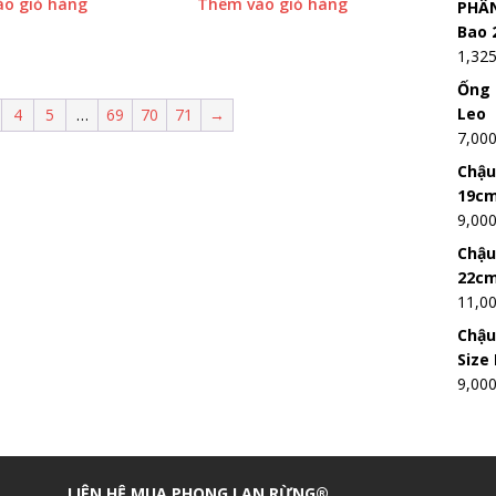
o giỏ hàng
Thêm vào giỏ hàng
PHÂN
Bao 
1,32
Ống 
Leo
4
5
…
69
70
71
→
7,00
Chậu
19c
9,00
Chậu
22c
11,0
Chậu
Size
9,00
LIÊN HỆ MUA PHONG LAN RỪNG®