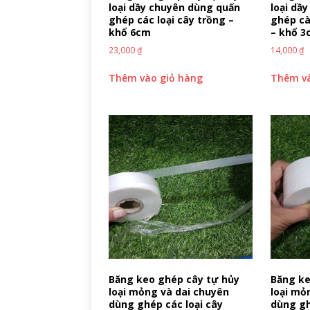
loại dầy chuyên dùng quấn
loại dầ
ghép các loại cây trồng –
ghép cà
khổ 6cm
– khổ 
23,000
₫
14,000
₫
Thêm vào giỏ hàng
Thêm và
Băng keo ghép cây tự hủy
Băng ke
loại mỏng và dai chuyên
loại mỏ
dùng ghép các loại cây
dùng gh