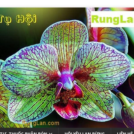
 TƯ, THUỐC PHÂN BÓN
HỘI YÊU LAN RỪNG
LIÊN HỆ