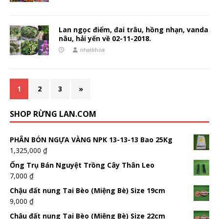
Lan ngọc điểm, đai trâu, hồng nhạn, vanda
nâu, hải yến về 02-11-2018.
nhatkhoa
1
2
3
»
SHOP RỪNG LAN.COM
PHÂN BÓN NGỰA VÀNG NPK 13-13-13 Bao 25Kg
1,325,000
₫
Ống Trụ Bán Nguyệt Trồng Cây Thân Leo
7,000
₫
Chậu đất nung Tai Bèo (Miệng Bè) Size 19cm
9,000
₫
Chậu đất nung Tai Bèo (Miệng Bè) Size 22cm