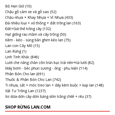
Bộ Hẹn Giờ
(10)
Chậu gỗ căm xe và gỗ sao
(52)
Chậu nhựa + Khay Nhựa + Vỉ Nhựa
(433)
Đá nhiều loại + vỏ thông + đất trồng lan
(163)
Đất+Giá thể trồng cây
(132)
Hạt giống rau mầm và cây trông
(50)
Kềm - kéo - súng bắn ghim kéo lan
(75)
Lan con Cấy Mô
(15)
Lan Rừng
(1)
Linh Tinh Khác
(846)
Lưới che nắng chắn côn trùn bạc trải nền+túi lưới
(82)
Máy bơm - béc phun sương - ống - phụ kiện
(114)
Phân Bón Cho lan
(691)
Thuốc & Phân Bón Cho Lan
(742)
Ti nhựa, sắt + móc treo lan + dây kẽm buộc + kẹp lan
(148)
Vật Tư Trồng Lan
(1237)
Xơ dừa-dớn cây-dớn bảng-dớn trắng chilê + rêu
(37)
SHOP RỪNG LAN.COM