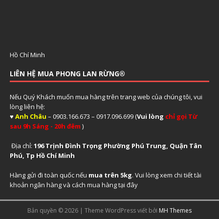
Hồ Chí Minh
LIÊN HỆ MUA PHONG LAN RỪNG®
Nếu Quý Khách muốn mua hàng trên trang web của chúng tôi, vui
lòng liên hệ:
♥
Anh Châu
– 0903.166.673 – 0917.096.699 (
Vui lòng
chỉ gọi Từ
sau 9h Sáng - 20h đêm
)
Địa chỉ:
196 Trịnh Đình Trọng Phường Phú Trung, Quận Tân
Phú, Tp Hồ Chí Minh
Hàng gửi đi toàn quốc nếu
mua trên 5kg
. Vui lòng xem
chi tiết tài
khoản ngân hàng và cách mua hàng tại đây
Bản quyền © 2026 | Theme WordPress viết bởi
MH Themes