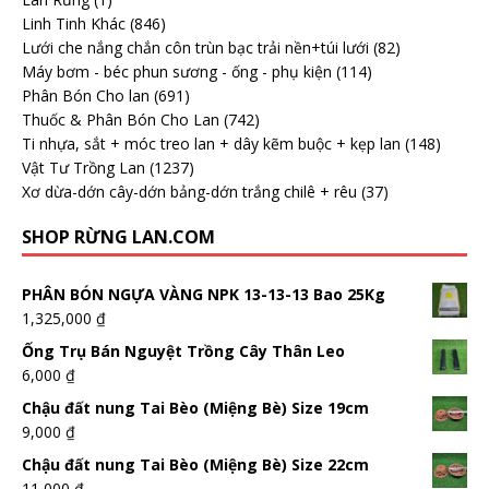
Linh Tinh Khác
(846)
Lưới che nắng chắn côn trùn bạc trải nền+túi lưới
(82)
Máy bơm - béc phun sương - ống - phụ kiện
(114)
Phân Bón Cho lan
(691)
Thuốc & Phân Bón Cho Lan
(742)
Ti nhựa, sắt + móc treo lan + dây kẽm buộc + kẹp lan
(148)
Vật Tư Trồng Lan
(1237)
Xơ dừa-dớn cây-dớn bảng-dớn trắng chilê + rêu
(37)
SHOP RỪNG LAN.COM
PHÂN BÓN NGỰA VÀNG NPK 13-13-13 Bao 25Kg
1,325,000
₫
Ống Trụ Bán Nguyệt Trồng Cây Thân Leo
6,000
₫
Chậu đất nung Tai Bèo (Miệng Bè) Size 19cm
9,000
₫
Chậu đất nung Tai Bèo (Miệng Bè) Size 22cm
11,000
₫