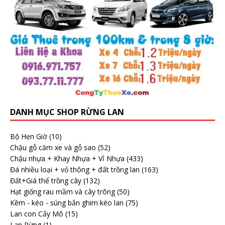
DANH MỤC SHOP RỪNG LAN
Bộ Hẹn Giờ
(10)
Chậu gỗ căm xe và gỗ sao
(52)
Chậu nhựa + Khay Nhựa + Vỉ Nhựa
(433)
Đá nhiều loại + vỏ thông + đất trồng lan
(163)
Đất+Giá thể trồng cây
(132)
Hạt giống rau mầm và cây trông
(50)
Kềm - kéo - súng bắn ghim kéo lan
(75)
Lan con Cấy Mô
(15)
Lan Rừng
(1)